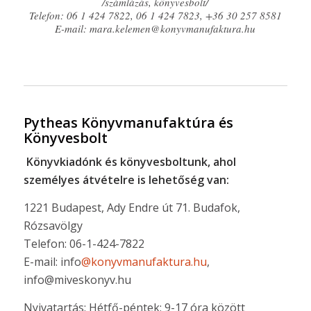
/számlázás, könyvesbolt/
Telefon: 06 1 424 7822, 06 1 424 7823, +36 30 257 8581
E-mail: mara.kelemen@konyvmanufaktura.hu
Pytheas Könyvmanufaktúra és
Könyvesbolt
Könyvkiadónk és könyvesboltunk, ahol
személyes átvételre is lehetőség van:
1221 Budapest, Ady Endre út 71. Budafok,
Rózsavölgy
Telefon: 06-1-424-7822
E-mail: info
@konyvmanufaktura.hu
,
info@miveskonyv.hu
Nyivatartás: Hétfő-péntek: 9-17 óra között