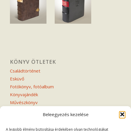
KÖNYV ÖTLETEK
Családtörténet
Esküvő
Fotókönyv, fotóalbum
Könyvajándék
Művészkönyv
Notesz
Beleegyezés kezelése
Verseskötet
A legjobb élmény biztosítása érdekében olyan technológiákat