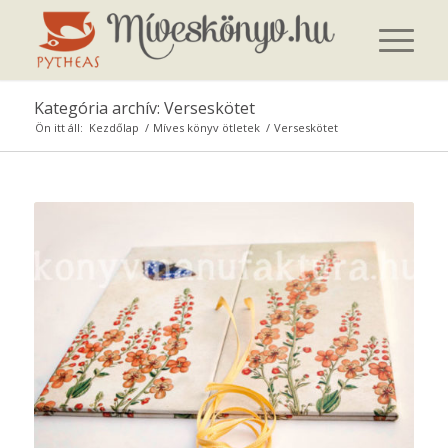
Kategória archív: Verseskötet
Ön itt áll:
Kezdőlap
/
Míves könyv ötletek
/
Verseskötet