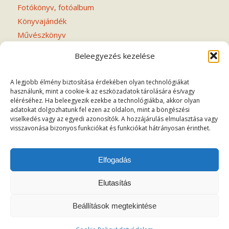
Fotókönyv, fotóalbum
Könyvajándék
Művészkönyv
Notesz
Beleegyezés kezelése
Verseskötet
A legjobb élmény biztosítása érdekében olyan technológiákat
használunk, mint a cookie-k az eszközadatok tárolására és/vagy
eléréséhez. Ha beleegyezik ezekbe a technológiákba, akkor olyan
adatokat dolgozhatunk fel ezen az oldalon, mint a böngészési
viselkedés vagy az egyedi azonosítók. A hozzájárulás elmulasztása vagy
FONTOS INFORMÁCIÓK
visszavonása bizonyos funkciókat és funkciókat hátrányosan érinthet.
Adatvédelem
Általános szerződési feltételek
Elfogadás
Elutasítás
Beállítások megtekintése
© Copyright - MIVESKONYV 2020 Weboldal készítés:
Mars Webdesign