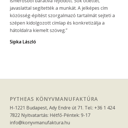
ismerősből barátivá fejlődött. Sok ötlettel,
javaslattal segítették a munkát. A jelképes cím
közösség-építést szorgalmazó tartalmát sejteti a
szépen kidolgozott címlap és konkretizálja a
hátoldalra kiemelt szöveg.”
Sipka László
PYTHEAS KÖNYVMANUFAKTÚRA
H-1221 Budapest, Ady Endre út 71. Tel.: +36 1 424
7822 Nyitvatartás: Hétfő-Péntek: 9-17
info@konyvmanufaktura.hu