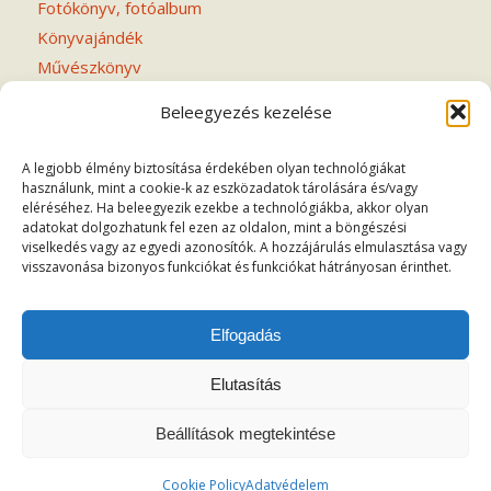
Fotókönyv, fotóalbum
Könyvajándék
Művészkönyv
Notesz
Beleegyezés kezelése
Verseskötet
A legjobb élmény biztosítása érdekében olyan technológiákat
használunk, mint a cookie-k az eszközadatok tárolására és/vagy
eléréséhez. Ha beleegyezik ezekbe a technológiákba, akkor olyan
adatokat dolgozhatunk fel ezen az oldalon, mint a böngészési
viselkedés vagy az egyedi azonosítók. A hozzájárulás elmulasztása vagy
FONTOS INFORMÁCIÓK
visszavonása bizonyos funkciókat és funkciókat hátrányosan érinthet.
Adatvédelem
Általános szerződési feltételek
Elfogadás
Elutasítás
Beállítások megtekintése
© Copyright - MIVESKONYV 2020 Weboldal készítés:
Mars Webdesign
Cookie Policy
Adatvédelem