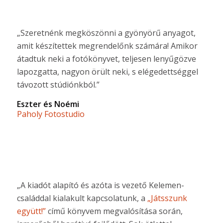
„Szeretnénk megköszönni a gyönyörű anyagot,
amit készítettek megrendelőnk számára! Amikor
átadtuk neki a fotókönyvet, teljesen lenyűgözve
lapozgatta, nagyon örült neki, s elégedettséggel
távozott stúdiónkból.”
Eszter és Noémi
Paholy Fotostudio
„A kiadót alapító és azóta is vezető Kelemen-
családdal kialakult kapcsolatunk, a
„Játsszunk
együtt!”
című könyvem megvalósítása során,